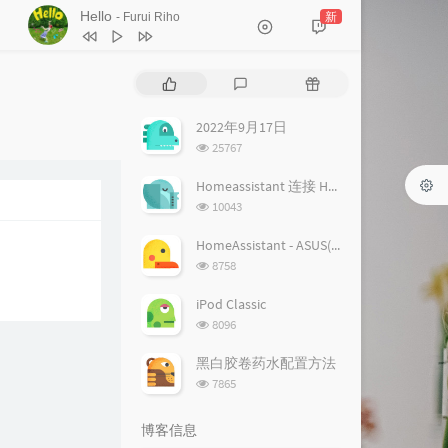
Hello
新
- Furui Riho
1
Hello
Furui Riho
热
最
随
2
Hello
Furui Riho
门
新
机
文
评
文
2022年9月17日
章
论
章
浏
25767
览
次
Homeassistant 连接 Homekit 方法
数:
浏
10043
览
次
HomeAssistant - ASUS(梅林) 路由追踪设置
数:
浏
8758
览
次
iPod Classic
数:
浏
8096
览
次
黑白胶卷药水配置方法
数:
浏
7865
览
次
博客信息
数: