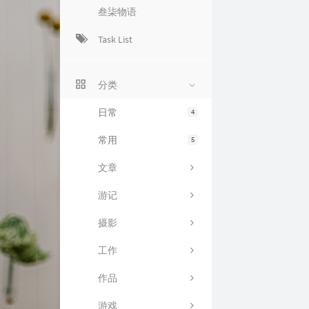
叁柒物语
Task List
分类
日常
4
常用
5
文章
游记
摄影
工作
作品
游戏