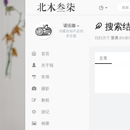
搜索
诺伍德
冷暖自知不必别
求甘露
找到关于
姜勇
的0条结
首页
文章
关于我
常用
摄影
教程
游记
相册