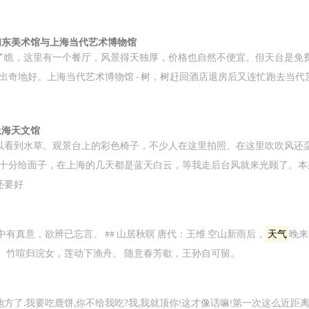
日 浦东美术馆与上海当代艺术博物馆
了瞧，这里有一个餐厅，风景得天独厚，价格也自然不便宜。但天台是免
出奇地好。上海当代艺术博物馆 - 树，树赶回酒店退房后又连忙跑去当代
 上海天文馆
以看到水草。观景台上的彩色椅子，不少人在这里拍照。在这里吹吹风还
十分给面子，在上海的几天都是蓝天白云，等我走后台风就来光顾了。本
还要好
中有真意，欲辨已忘言。 ## 山居秋暝 唐代：王维 空山新雨后，
天气
晚来
。 竹喧归浣女，莲动下渔舟。 随意春芳歇，王孙自可留。
方了.我要吃鹿饼,你不给我吃?我,我就顶你!这才像话嘛!第一次这么近距