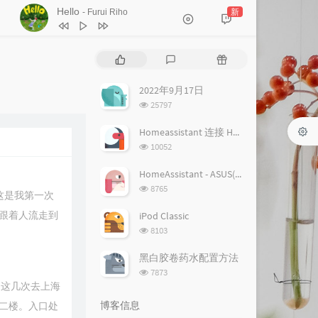
Hello
新
- Furui Riho
1
Hello
Furui Riho
热
最
随
2
Hello
Furui Riho
门
新
机
文
评
文
2022年9月17日
章
论
章
浏
25797
览
次
Homeassistant 连接 Homekit 方法
数:
浏
10052
览
次
HomeAssistant - ASUS(梅林) 路由追踪设置
数:
浏
8765
这是我第一次
览
次
跟着人流走到
iPod Classic
数:
浏
8103
览
次
黑白胶卷药水配置方法
数:
浏
7873
览
，这几次去上海
次
博客信息
二楼。入口处
数: