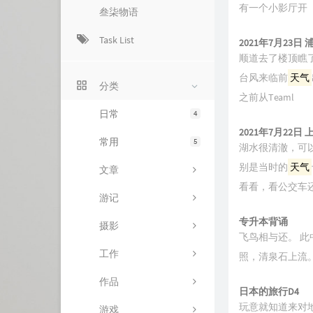
有一个小影厅开
叁柒物语
Task List
2021年7月23
顺道去了楼顶瞧
台风来临前
天气
分类
之前从Teaml
日常
4
2021年7月22日
常用
5
湖水很清澈，可
别是当时的
天气
文章
看看，看公交车
游记
专升本背诵
摄影
飞鸟相与还。 此
工作
照，清泉石上流
作品
日本的旅行D4
玩意就知道来对地
游戏