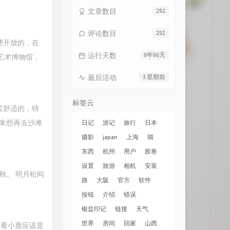
文章数目
292
评论数目
292
费开放的，在
运行天数
9年66天
艺术博物馆，
最后活动
3 星期前
标签云
蛮舒适的，特
来想再去沙滩
日记
游记
旅行
日本
摄影
japan
上海
猫
东西
杭州
用户
胶卷
设置
旅游
相机
安装
秋。 明月松间
路
大阪
官方
软件
按钮
介绍
错误
银盐印记
链接
天气
世界
房间
回家
山西
离看小鹿应该是