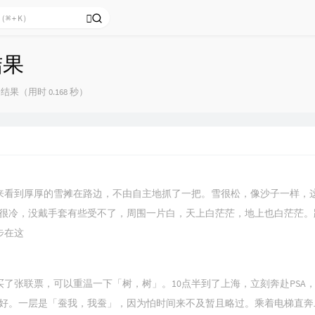
结果
结果（用时 0.168 秒）
来看到厚厚的雪摊在路边，不由自主地抓了一把。雪很松，像沙子一样，
很冷，没戴手套有些受不了，周围一片白，天上白茫茫，地上也白茫茫。
步在这
买了张联票，可以重温一下「树，树」。10点半到了上海，立刻奔赴PSA
好。一层是「蚕我，我蚕」，因为怕时间来不及暂且略过。乘着电梯直奔