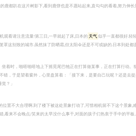
有的鹿都趴在这片树影下,看到鹿饼也是不愿站起来,直勾勾的看着,努力伸长
,手机观看请注意流量!第三日,一早就起了床,日本的
天气
似乎一直都很好.轻
,笼罩这别致的城市.虽然抹了防晒霜,但太阳伞还是不可或缺的.日本到处都
」坐着时，啪嗒啪嗒地上下摇晃尾巴牠正在打算做某事，正在打算行动。
不错，于是望着窗外，心里盘算着：「接下来，是要自己玩呢？还是去捉
睡觉？」
的位置不大合理啊.到了楼下被这处景象打动了,可惜相机留不下这个景象,难
错,看来不会晚点/笑来的太早没什么事干,对面的孩子们热衷于手中的平板