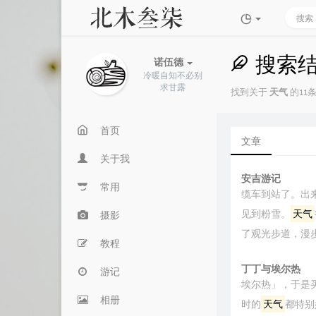
搜索
诺伍德
冷暖自知不必别
求甘露
找到关于
天气
的11条
首页
文章
关于我
安吉游记
常用
缆车到站了。出
见到粉雪。
天气
摄影
了观光步道，漫
教程
丁丁与埃尔热
游记
埃尔热」，于是
相册
时的
天气
都特别