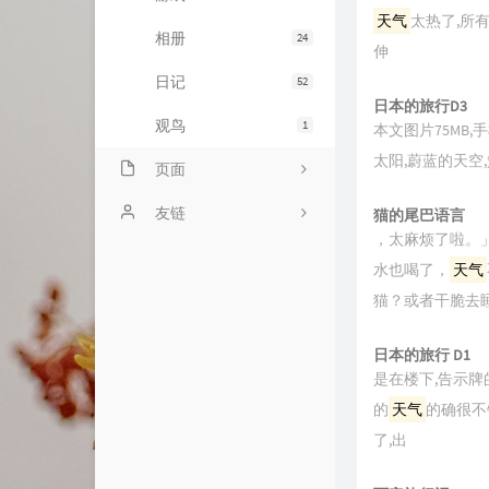
天气
太热了,所
相册
24
伸
日记
52
日本的旅行D3
观鸟
1
本文图片75MB
太阳,蔚蓝的天空
页面
ABOUT
友链
猫的尾巴语言
，太麻烦了啦。
BILIBILI追番列表
liuliのsite
水也喝了，
天气
随言
王跃琨的博客
猫？或者干脆去
归档
PC426
日本的旅行 D1
是在楼下,告示牌
友情链接
友人C
的
天气
的确很不
cnfox's Blog
了,出
艾谷度