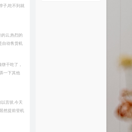
脖子,吃不到就
轻的云,热烈的
是自动售货机
猫饼干吃了，
弄一下其他
以言状.今天
.居然提前登机