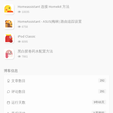
览
次
Homeassistant 连接 Homekit 方法
数:
浏
10035
览
次
HomeAssistant - ASUS(梅林) 路由追踪设置
数:
浏
8758
览
次
iPod Classic
数:
浏
8095
览
次
黑白胶卷药水配置方法
数:
浏
7861
览
次
数:
博客信息
文章数目
292
评论数目
291
运行天数
9年65天
3 星期前