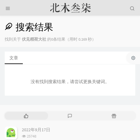
搜索结果
找到关于
伏见稻荷大社
的0条结果（用时 0.169 秒）
文章
没有找到搜索结果，请尝试更换关键词。
热
最
随
门
新
机
文
评
文
2022年9月17日
章
论
章
浏
25748