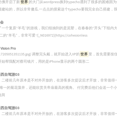
仿佛开启了新
世界
的大门从wordpress换到typecho遇到了很多的困难因
建站的，所以非常傻瓜.一点点的摸索这个typecho要我完全自己搭建，
日会
了一个复原“羊毛”的游戏，我们组抽到的是泥塑，在春春的“开头”下组内
“羊毛”，非常可爱 ![_N016972](https://cohesionless
sion Pro
09/17205051351135.jpg) 调整完头戴，就开始进入VP的
世界
里，首先需要按
始帮我配对蔡司镜片，用的是iPhone显示的两个圆形二
 山西自驾游D3
。二楼前几年原本是不对外开放的，在游客多次提议后才开放，非常值得
唯一的菊花藻井，还能欣赏关帝庙最高的视角。 付完费后他们会送一个
电筒
 山西自驾游D3
。二楼前几年原本是不对外开放的，在游客多次提议后才开放，非常值得