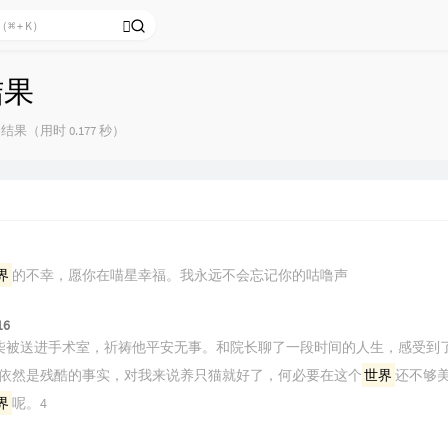
结果
结果（用时 0.177 秒）
界
的不幸，愿你在喵星幸福。我永远不会忘记你的咕噜声
16
柒被送进手术室，祈祷他平安无事。和院长聊了一段时间的人生，感受到
依然是残酷的事实，对我来说养只猫就好了，何必要在这个
世界
还不够
界
呢。4