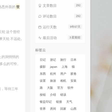
文章数目
292
熟悉外面的
世
评论数目
292
运行天数
9年67天
天轮 这个曾经
最后活动
3 星期前
天轮 不远处,
标签云
上的洞悄悄的
日记
游记
旅行
日本
多么的可怜。
摄影
japan
上海
猫
东西
杭州
用户
胶卷
设置
旅游
相机
安装
路
大阪
官方
软件
钮，等待三年
按钮
介绍
错误
银盐印记
链接
天气
世界
房间
回家
山西