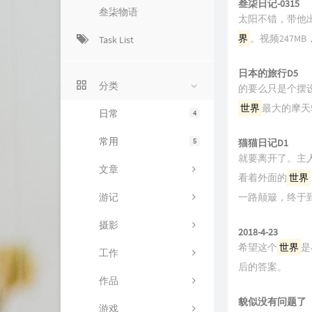
叁柒日记-0315
叁柒物语
太阳不错，带他
界
。视频247M
Task List
日本的旅行D5
分类
的要么只是个摆设
世界
最大的摩天
日常
4
常用
5
猫猫日记D1
就要离开了。主
文章
看着外面的
世界
游记
一路颠簸，终于
摄影
2018-4-23
希望这个
世界
是
工作
后的答案。
作品
貌似没有问题了
游戏