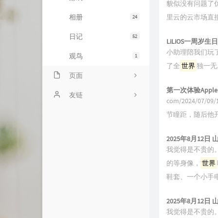
貌似没有问题了
相册
里云的云市场直接
24
日记
52
LiLiOS一周岁生
小助理陪我们玩
观鸟
1
了全
世界
独一无二的
页面
第一次体验Apple Vi
ABOUT
友链
com/2024/07/
BILIBILI追番列表
liuliのsite
节瞳距，随后他开
随言
王跃琨的博客
2025年8月12日
我觉得是不贵的
归档
PC426
的等身像，
世界
友情链接
友人C
鞋套、一个小手
cnfox's Blog
2025年8月12日
艾谷度
我觉得是不贵的