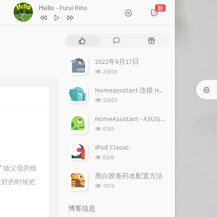
Hello
新
- Furui Riho
1
Hello
Furui Riho
热
最
随
2
Hello
Furui Riho
门
新
机
文
评
文
2022年9月17日
章
论
章
浏
25816
览
次
Homeassistant 连接 Homekit 方法
数:
浏
10055
览
次
HomeAssistant - ASUS(梅林) 路由追踪设置
数:
浏
8765
览
次
iPod Classic
数:
浏
8106
览
了做父母的烦
次
黑白胶卷药水配置方法
美好的时候把
数:
浏
7876
览
次
博客信息
数: