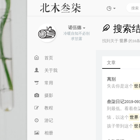
搜索
诺伍德
冷暖自知不必别
求甘露
找到关于
世界
的16条
首页
文章
关于我
离别
常用
失去你是这个
世
摄影
叁柒日记2019-09
教程
到最低。看着叁
恼，以这个
世界
游记
孩子带到这个
世
相册