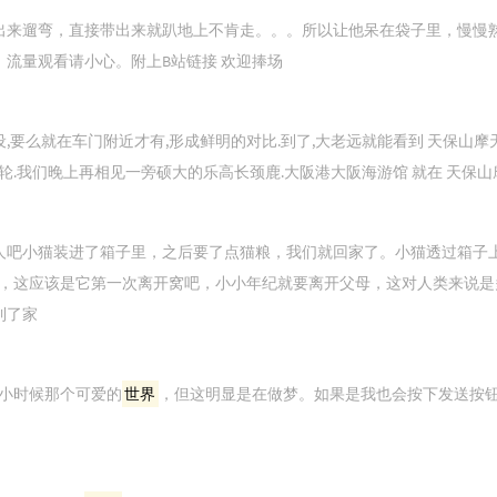
出来遛弯，直接带出来就趴地上不肯走。。。所以让他呆在袋子里，慢慢
B，流量观看请小心。附上B站链接 欢迎捧场
,要么就在车门附近才有,形成鲜明的对比.到了,大老远就能看到 天保山摩
轮.我们晚上再相见一旁硕大的乐高长颈鹿.大阪港大阪海游馆 就在 天保山摩
人吧小猫装进了箱子里，之后要了点猫粮，我们就回家了。小猫透过箱子
，这应该是它第一次离开窝吧，小小年纪就要离开父母，这对人类来说是
到了家
小时候那个可爱的
世界
，但这明显是在做梦。如果是我也会按下发送按