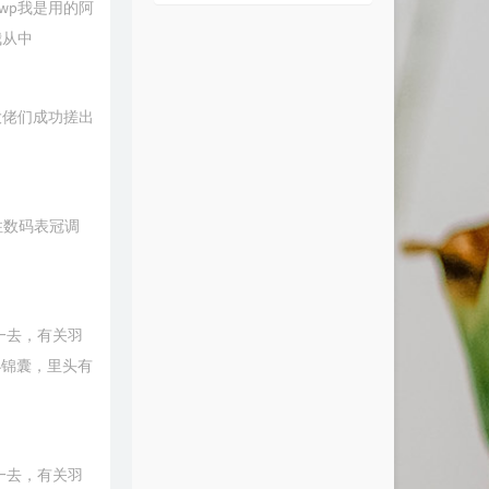
为wp我是用的阿
我从中
大佬们成功搓出
住数码表冠调
一去，有关羽
小锦囊，里头有
一去，有关羽