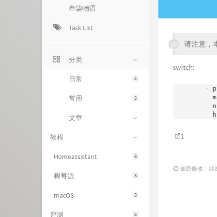
叁柒物语
Task List
请注意，本
分类
switch:
日常
4
  - p
    
常用
5
    n
文章
1
教程
Homeassistant
6
最后修改：2021 
树莓派
3
macOS
5
评测
5