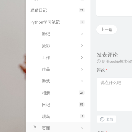
猫猫日记
21
Python学习笔记
0
上一篇
游记
摄影
发表评论
工作
使用cookie
作品
评论
*
游戏
相册
24
日记
52
观鸟
1
表情
页面