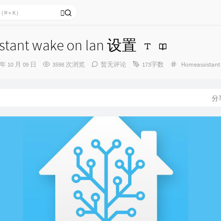
stant wake on lan 设置
分
 年 10 月 09 日
3598 次浏览
暂无评论
173字数
Homeassistant
类：
分