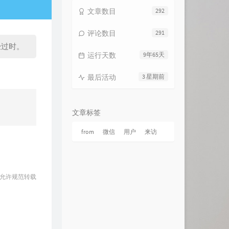
文章数目
292
评论数目
291
经过时。
运行天数
9年65天
最后活动
3 星期前
文章标签
from
微信
用户
来访
 允许规范转载