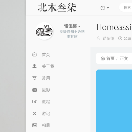
Homeassi
诺伍德
冷暖自知不必别
求甘露
博
发
诺伍德
2018
主：
布
时
间：
首页
首页
正文
关于我
常用
摄影
教程
游记
相册