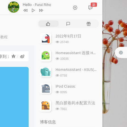
Hello
新
- Furui Riho
1
Hello
Furui Riho
热
最
随
2
Hello
Furui Riho
门
新
机
文
评
文
2022年9月17日
教程
章
论
章
浏
25748
览
次
Homeassistant 连接 Homekit 方法
享到：
数:
浏
10035
览
次
HomeAssistant - ASUS(梅林) 路由追踪设置
数:
浏
8758
览
次
iPod Classic
数:
浏
8095
览
次
黑白胶卷药水配置方法
数:
浏
7861
览
次
博客信息
数: