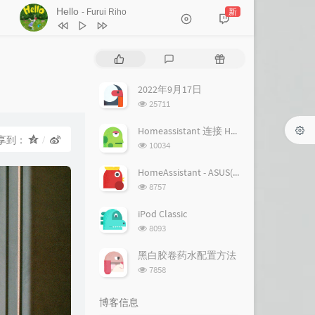
Hello
新
- Furui Riho
1
Hello
Furui Riho
热
最
随
2
Hello
Furui Riho
门
新
机
文
评
文
2022年9月17日
章
论
章
浏
25711
览
次
Homeassistant 连接 Homekit 方法
享到：
数:
浏
10034
览
次
HomeAssistant - ASUS(梅林) 路由追踪设置
数:
浏
8757
览
次
iPod Classic
数:
浏
8093
览
次
黑白胶卷药水配置方法
数:
浏
7858
览
次
博客信息
数: