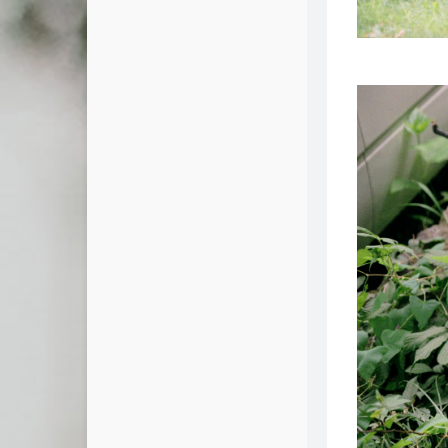
友情链接
友人C
cnfox's Blog
艾谷度