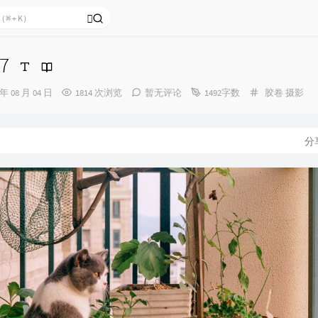
7
分
 年 08 月 04 日
1814 次浏览
暂无评论
1492字数
胶卷
摄影
类：
分