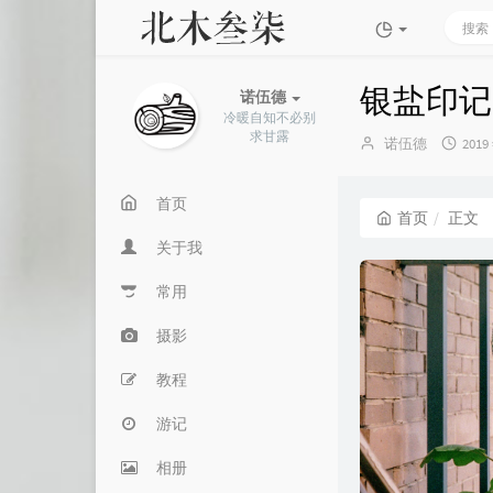
银盐印记
诺伍德
冷暖自知不必别
求甘露
博
发
诺伍德
2019
主：
布
时
间：
首页
首页
正文
关于我
常用
摄影
教程
游记
相册