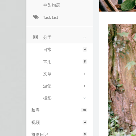
叁柒物语
Task List
分类
日常
4
常用
5
文章
游记
摄影
胶卷
10
视频
4
摄影日记
5