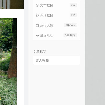
文章数目
292
评论数目
291
运行天数
9年64天
最后活动
3 星期前
文章标签
暂无标签