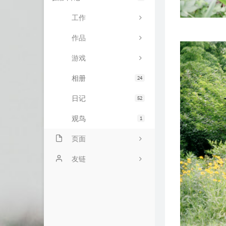
工作
作品
游戏
相册
24
日记
52
观鸟
1
页面
ABOUT
友链
BILIBILI追番列表
liuliのsite
随言
王跃琨的博客
归档
PC426