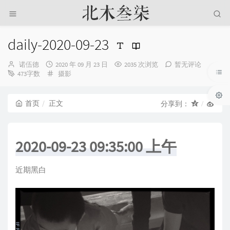
daily-2020-09-23
博
发
诺伍德
2020 年 09 月 23 日
2035 次浏览
暂无评论
主：
布
分
473字数
摄影
时
类：
间：
首页
正文
分享到：
2020-09-23 09:35:00 上午
近期黑白