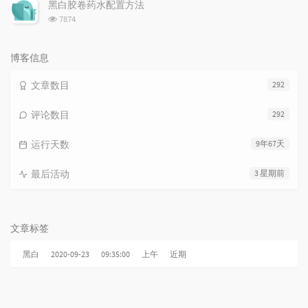
次
黑白胶卷药水配置方法
数:
浏
7874
览
次
数:
博客信息
文章数目
292
评论数目
292
运行天数
9年67天
最后活动
3 星期前
文章标签
黑白
2020-09-23
09:35:00
上午
近期