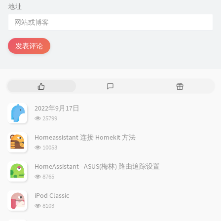
地址
发表评论
热
最
随
门
新
机
文
评
文
2022年9月17日
章
论
章
浏
25799
览
次
Homeassistant 连接 Homekit 方法
数:
浏
10053
览
次
HomeAssistant - ASUS(梅林) 路由追踪设置
数:
浏
8765
览
次
iPod Classic
数:
浏
8103
览